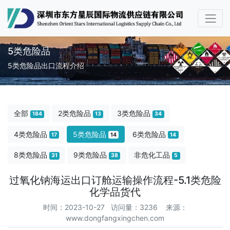
5类危险品
5类危险品出口流程介绍
全部
2类危险品
3类危险品
184
13
34
4类危险品
5类危险品
6类危险品
17
14
14
8类危险品
9类危险品
非危化工品
31
38
5
过氧化钠海运出口订舱运输操作流程-5.1类危险
化学品货代
时间：2023-10-27 访问量：3236
来源：
www.dongfangxingchen.com