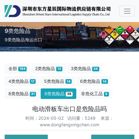
9类危险品
9类危险品海运出口
全部
2类危险品
3类危险品
184
13
34
4类危险品
5类危险品
6类危险品
17
14
14
8类危险品
9类危险品
非危化工品
31
38
5
电动滑板车出口是危险品吗
时间：2024-05-02 访问量：5249
来源：
www.dongfangxingchen.com