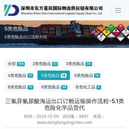
5类危险品
5类危险品出口流程介绍
全部
2类危险品
3类危险品
184
13
34
4类危险品
5类危险品
6类危险品
17
14
14
8类危险品
9类危险品
非危化工品
31
38
5
三氯异氰尿酸海运出口订舱运输操作流程-5.1类
危险化学品货代
时间：2023-12-05 访问量：3891
来源：
www.dongfangxingchen.com