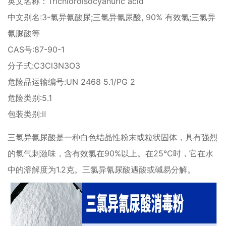
英文名称：Trichloroisocyanuric acid
中文别名:3-氯异氰酸尿;三氯异氰尿酸, 90% 有效氯;三氯异
氰脲酸等
CAS号:87-90-1
分子式:C3Cl3N3O3
危险品运输编号:UN 2468 5.1/PG 2
危险类别:5.1
包装类别:Ⅱ
三氯异氰尿酸是一种白色结晶性粉末或粒状固体，具有强烈
的氯气刺激味，含有效氯在90%以上。在25℃时，它在水
中的溶解度为1.2克。三氯异氰尿酸遇酸或碱易分解。