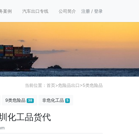
务案例
汽车出口专线
公司简介
注册
/
登录
当前位置：
首页
>
危险品出口
>
5类危险品
9类危险品
非危化工品
38
5
深圳化工品货代
om