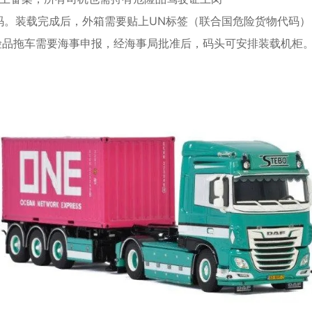
N代码。装载完成后，外箱需要贴上UN标签（联合国危险货物代码
险品拖车需要海事申报，经海事局批准后，码头可安排装载机柜。