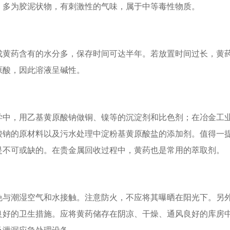
，多为胶泥状物，有刺激性的气味，属于中等毒性物质。
成黄药含有的水分多，保存时间可达半年。若放置时间过长，黄
原酸，因此溶液呈碱性。
学中，用乙基黄原酸钠做铜、镍等的沉淀剂和比色剂；在冶金工
酸钠的原材料以及污水处理中淀粉基黄原酸盐的添加剂。值得一
是不可或缺的。在贵金属回收过程中，黄药也是常用的萃取剂。
免与潮湿空气和水接触。注意防火，不应将其曝晒在阳光下。另
良好的卫生措施。应将黄药储存在阴凉、干燥、通风良好的库房
及泄漏应急处理设备。