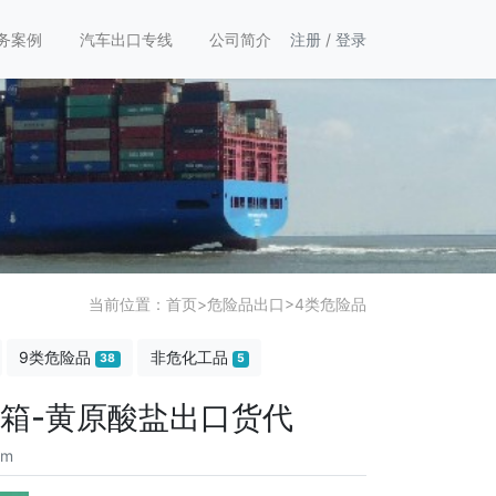
务案例
汽车出口专线
公司简介
注册
/
登录
当前位置：
首页
>
危险品出口
>
4类危险品
9类危险品
非危化工品
38
5
拼箱-黄原酸盐出口货代
om